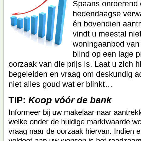
Spaans onroerend 
hedendaagse verwa
én bovendien aantre
vindt u meestal nie
woningaanbod van d
blind op een lage p
oorzaak van die prijs is. Laat u zich h
begeleiden en vraag om deskundig adv
niet alles goud wat er blinkt…
TIP:
Koop vóór de bank
Informeer bij uw makelaar naar aantrekk
welke onder de huidige marktwaarde w
vraag naar de oorzaak hiervan. Indien 
voldoet aan uw wensen is het raadzaam