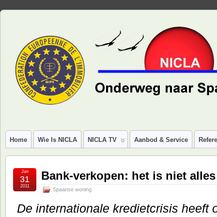
Home
Wie Is NICLA
NICLA TV
Aanbod & Service
Refere
Jan
Bank-verkopen: het is niet alle
31
2011
Spaanse woning
De internationale kredietcrisis heeft