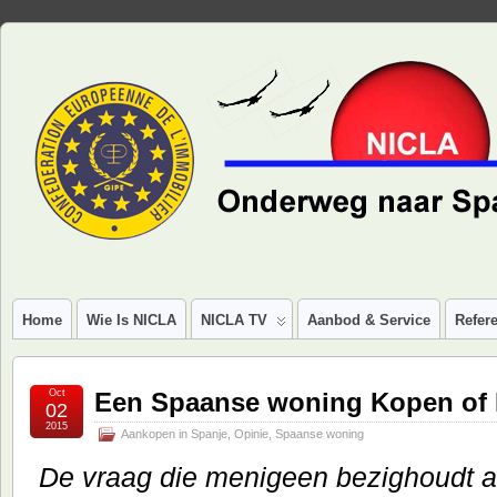
Home
Wie Is NICLA
NICLA TV
Aanbod & Service
Refere
Oct
Een Spaanse woning Kopen of 
02
2015
Aankopen in Spanje
,
Opinie
,
Spaanse woning
De vraag die menigeen bezighoudt a