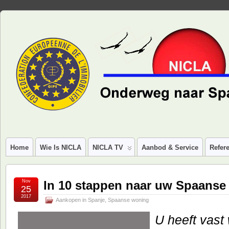
Home
Wie Is NICLA
NICLA TV
Aanbod & Service
Refere
Nov
In 10 stappen naar uw Spaanse
25
2017
Aankopen in Spanje
,
Spaanse woning
U heeft vast