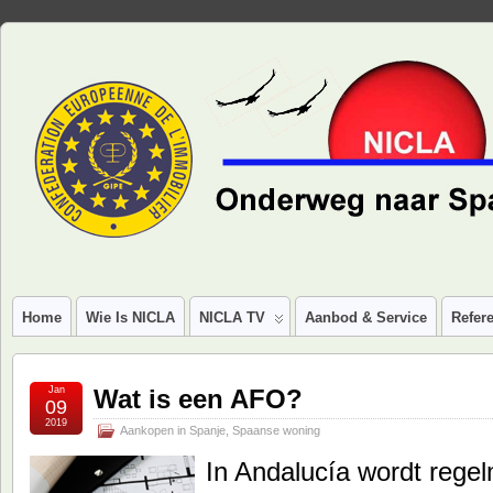
Home
Wie Is NICLA
NICLA TV
Aanbod & Service
Refere
Jan
Wat is een AFO?
09
2019
Aankopen in Spanje
,
Spaanse woning
In Andalucía wordt rege