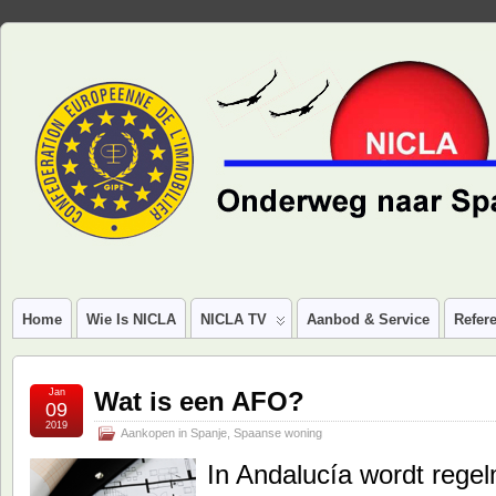
Home
Wie Is NICLA
NICLA TV
Aanbod & Service
Refere
Jan
Wat is een AFO?
09
2019
Aankopen in Spanje
,
Spaanse woning
In Andalucía wordt rege