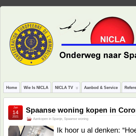
Home
Wie Is NICLA
NICLA TV
Aanbod & Service
Refere
Jan
Spaanse woning kopen in Corona
14
2021
Aankopen in Spanje
,
Spaanse woning
Ik hoor u al denken: “H