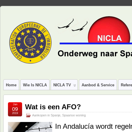
Home
Wie Is NICLA
NICLA TV
Aanbod & Service
Refere
Jan
Wat is een AFO?
09
2019
Aankopen in Spanje
,
Spaanse woning
In Andalucía wordt rege