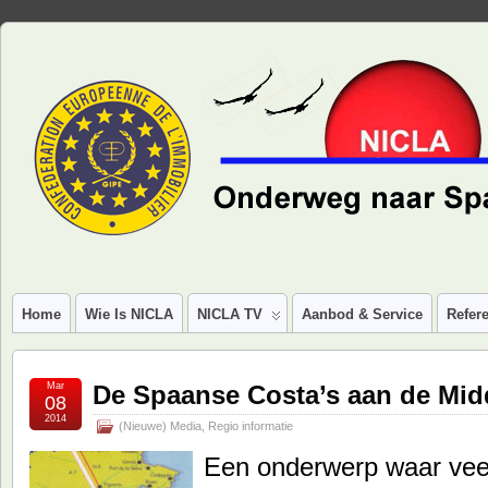
Home
Wie Is NICLA
NICLA TV
Aanbod & Service
Refere
Mar
De Spaanse Costa’s aan de Mid
08
2014
(Nieuwe) Media
,
Regio informatie
Een onderwerp waar veel