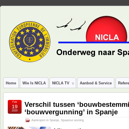
Home
Wie Is NICLA
NICLA TV
Aanbod & Service
Refere
Feb
Verschil tussen ‘bouwbestemmi
19
‘bouwvergunning’ in Spanje
2020
Aankopen in Spanje
,
Spaanse woning