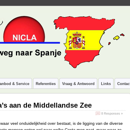
anbod & Service
Referenties
Vraag & Antwoord
Links
Contac
’s aan de Middellandse Zee
8 Responses »
aar veel onduidelijkheid over bestaat, is de ligging van de diverse
este mensen weten wel naar welke Costa men gaat, maar waar ze