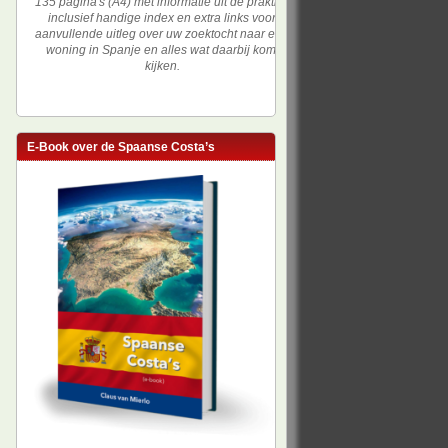
135 pagina's (A4) met informatie uit de praktijk,
inclusief handige index en extra links voor
aanvullende uitleg over uw zoektocht naar een
woning in Spanje en alles wat daarbij komt
kijken.
E-Book over de Spaanse Costa’s