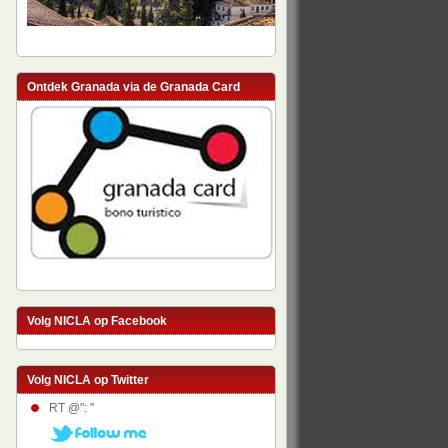
Ontdek Granada via de Granada Card
Volg NICLA op Facebook
Volg NICLA op Twitter
RT @": "