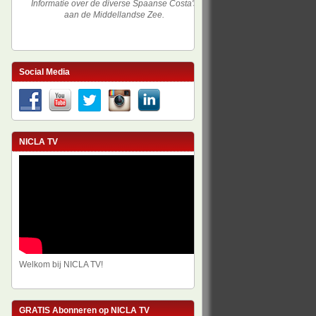
Informatie over de diverse Spaanse Costa's
aan de Middellandse Zee.
Social Media
NICLA TV
Welkom bij NICLA TV!
GRATIS Abonneren op NICLA TV