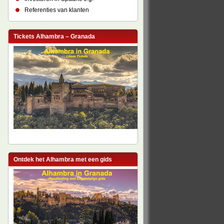
Referenties van klanten
Tickets Alhambra – Granada
Ontdek het Alhambra met een gids