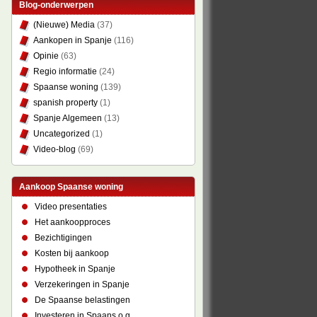
Blog-onderwerpen
(Nieuwe) Media
(37)
Aankopen in Spanje
(116)
Opinie
(63)
Regio informatie
(24)
Spaanse woning
(139)
spanish property
(1)
Spanje Algemeen
(13)
Uncategorized
(1)
Video-blog
(69)
Aankoop Spaanse woning
Video presentaties
Het aankoopproces
Bezichtigingen
Kosten bij aankoop
Hypotheek in Spanje
Verzekeringen in Spanje
De Spaanse belastingen
Investeren in Spaans o.g.