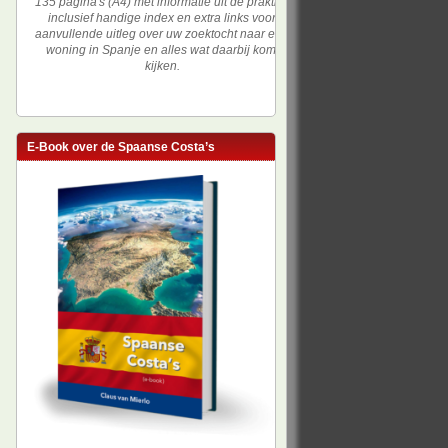
135 pagina's (A4) met informatie uit de praktijk,
inclusief handige index en extra links voor
aanvullende uitleg over uw zoektocht naar een
woning in Spanje en alles wat daarbij komt
kijken.
E-Book over de Spaanse Costa’s