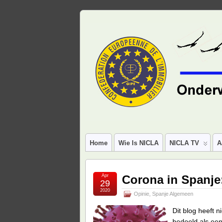
Home
Wie Is NICLA
NICLA TV
A
Apr
Corona in Spanje:
29
2020
Opinie
,
Spanje Algemeen
Dit blog heeft 
bedoeld als een