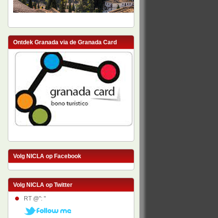
Ontdek Granada via de Granada Card
Volg NICLA op Facebook
Volg NICLA op Twitter
RT @": "