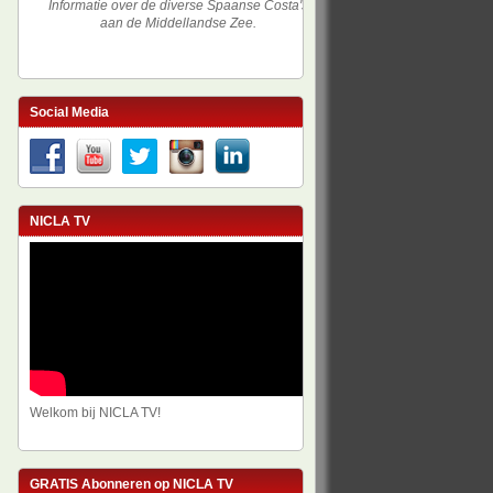
Informatie over de diverse Spaanse Costa's
aan de Middellandse Zee.
Social Media
NICLA TV
Welkom bij NICLA TV!
GRATIS Abonneren op NICLA TV