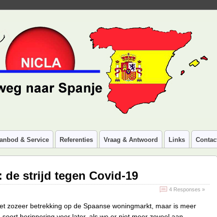
anbod & Service
Referenties
Vraag & Antwoord
Links
Contac
 de strijd tegen Covid-19
4 Responses »
niet zozeer betrekking op de Spaanse woningmarkt, maar is meer
 soort herinnering voor later, als we er niet meer zoveel aan