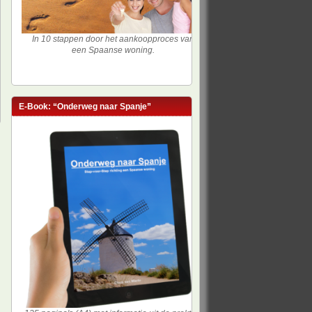
In 10 stappen door het aankoopproces van
een Spaanse woning.
E-Book: “Onderweg naar Spanje”