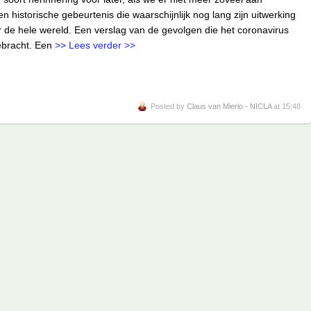
n historische gebeurtenis die waarschijnlijk nog lang zijn uitwerking
 de hele wereld. Een verslag van de gevolgen die het coronavirus
ebracht. Een
>> Lees verder >>
Posted by
Claus van Mierlo - NICLA
at 15:48