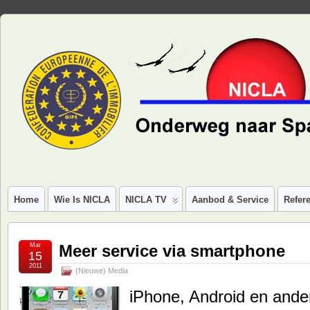
Home
Wie Is NICLA
NICLA TV
Aanbod & Service
Refere
Mar
Meer service via smartphone
15
2011
(Nieuwe) Media
iPhone, Android en ande