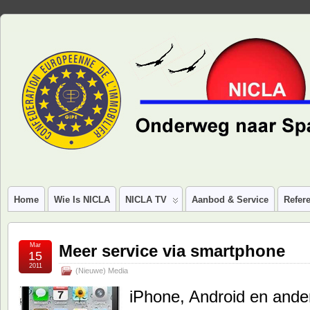
Home
Wie Is NICLA
NICLA TV
Aanbod & Service
Refere
Mar
Meer service via smartphone
15
2011
(Nieuwe) Media
iPhone, Android en ande