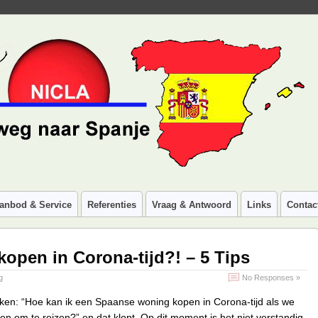
anbod & Service
Referenties
Vraag & Antwoord
Links
Contac
open in Corona-tijd?! – 5 Tips
g
No Responses »
nken: “Hoe kan ik een Spaanse woning kopen in Corona-tijd als we
n om te reizen?” en dat klopt. Op dit moment is het niet verstandig