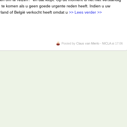
 te komen als u geen goede urgente reden heeft. Indien u uw
land of België verkocht heeft omdat u
>> Lees verder >>
Posted by
Claus van Mierlo - NICLA
at 17:06