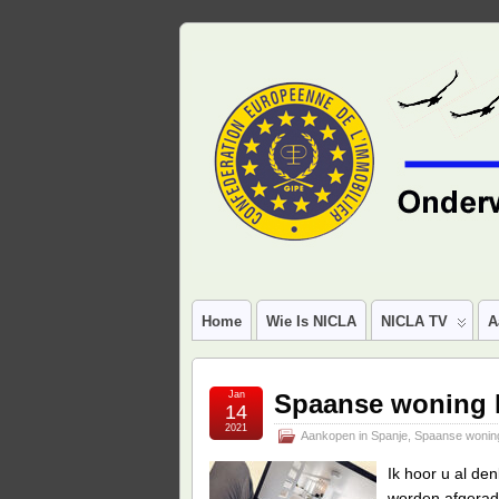
Home
Wie Is NICLA
NICLA TV
A
Jan
Spaanse woning k
14
2021
Aankopen in Spanje
,
Spaanse wonin
Ik hoor u al de
worden afgerade