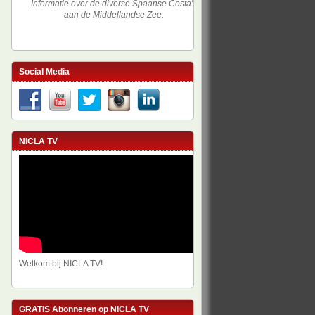
Informatie over de diverse Spaanse Costa's
aan de Middellandse Zee.
Social Media
NICLA TV
Welkom bij NICLA TV!
GRATIS Abonneren op NICLA TV