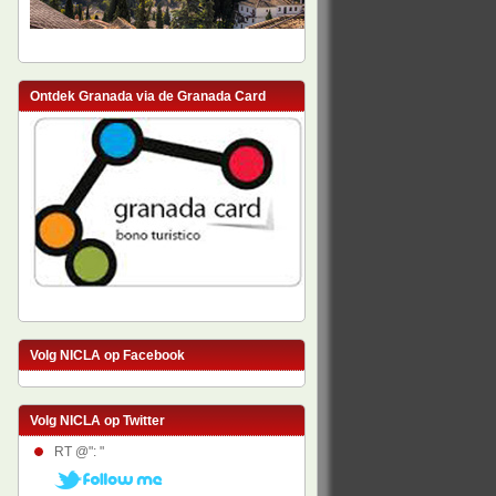
Ontdek Granada via de Granada Card
Volg NICLA op Facebook
Volg NICLA op Twitter
RT @": "