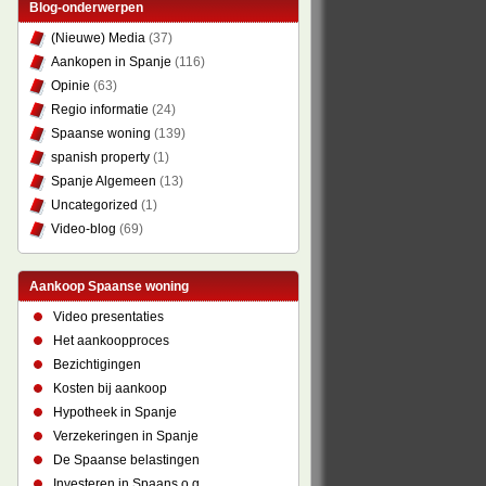
Blog-onderwerpen
(Nieuwe) Media
(37)
Aankopen in Spanje
(116)
Opinie
(63)
Regio informatie
(24)
Spaanse woning
(139)
spanish property
(1)
Spanje Algemeen
(13)
Uncategorized
(1)
Video-blog
(69)
Aankoop Spaanse woning
Video presentaties
Het aankoopproces
Bezichtigingen
Kosten bij aankoop
Hypotheek in Spanje
Verzekeringen in Spanje
De Spaanse belastingen
Investeren in Spaans o.g.