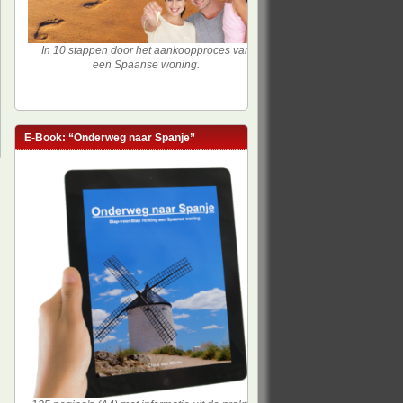
In 10 stappen door het aankoopproces van
een Spaanse woning.
E-Book: “Onderweg naar Spanje”