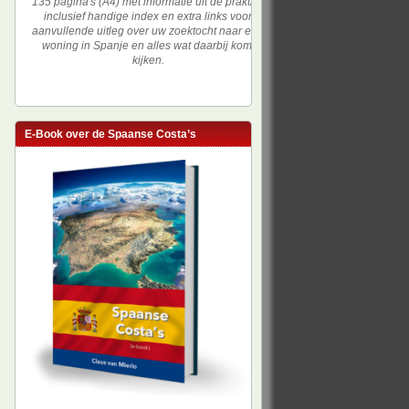
135 pagina's (A4) met informatie uit de praktijk,
inclusief handige index en extra links voor
aanvullende uitleg over uw zoektocht naar een
woning in Spanje en alles wat daarbij komt
kijken.
E-Book over de Spaanse Costa’s