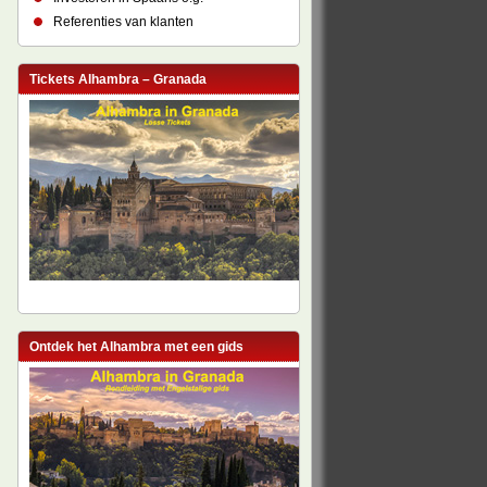
Referenties van klanten
Tickets Alhambra – Granada
Ontdek het Alhambra met een gids