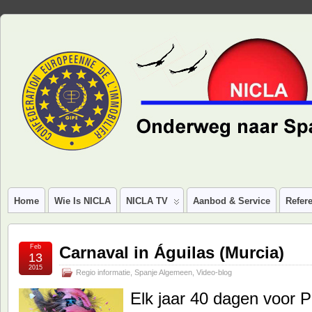
Home
Wie Is NICLA
NICLA TV
Aanbod & Service
Refere
Feb
Carnaval in Águilas (Murcia)
13
2015
Regio informatie
,
Spanje Algemeen
,
Video-blog
Elk jaar 40 dagen voor P