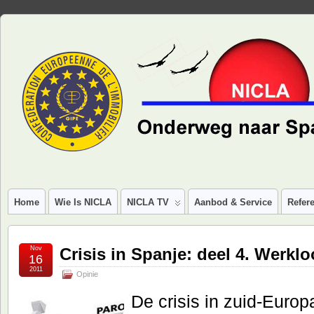
Home
Wie Is NICLA
NICLA TV
Aanbod & Service
Refere
Nov
Crisis in Spanje: deel 4. Werkl
16
2011
Opinie
De crisis in zuid-Europ