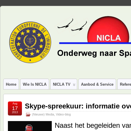
Home
Wie Is NICLA
NICLA TV
Aanbod & Service
Refere
Aug
Skype-spreekuur: informatie o
17
2013
(Nieuwe) Media
,
Video-blog
Naast het begeleiden va