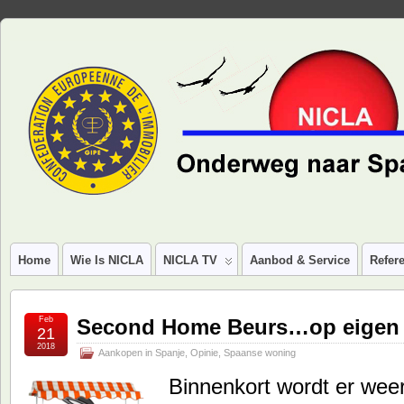
Home
Wie Is NICLA
NICLA TV
Aanbod & Service
Refere
Feb
Second Home Beurs…op eigen r
21
2018
Aankopen in Spanje
,
Opinie
,
Spaanse woning
Binnenkort wordt er wee