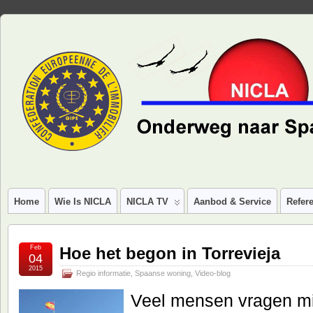
Home
Wie Is NICLA
NICLA TV
Aanbod & Service
Refere
Feb
Hoe het begon in Torrevieja
04
2015
Regio informatie
,
Spaanse woning
,
Video-blog
Veel mensen vragen mij 