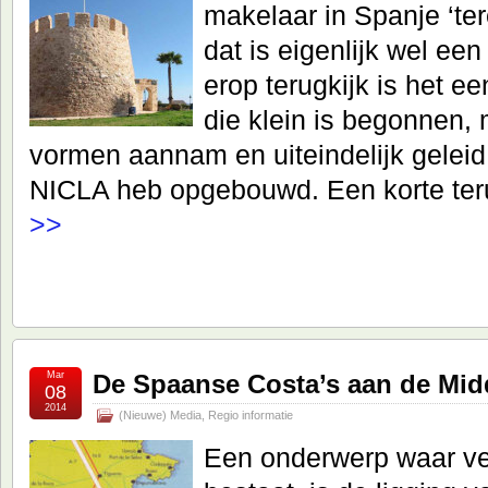
makelaar in Spanje ‘te
dat is eigenlijk wel een
erop terugkijk is het e
die klein is begonnen, 
vormen aannam en uiteindelijk geleid 
NICLA heb opgebouwd. Een korte te
>>
Mar
De Spaanse Costa’s aan de Mid
08
2014
(Nieuwe) Media
,
Regio informatie
Een onderwerp waar vee