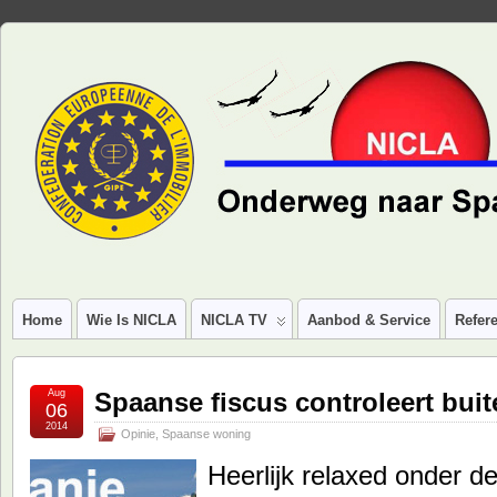
Home
Wie Is NICLA
NICLA TV
Aanbod & Service
Refere
Aug
Spaanse fiscus controleert bui
06
2014
Opinie
,
Spaanse woning
Heerlijk relaxed onder 