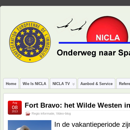
Home
Wie Is NICLA
NICLA TV
Aanbod & Service
Refere
Aug
Fort Bravo: het Wilde Westen i
08
2013
Regio informatie
,
Video-blog
In de vakantieperiode zi