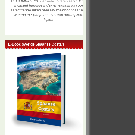
135 pagina's (A4) met informatie uit de praktijk,
inclusief handige index en extra links voor
aanvullende uitleg over uw zoektocht naar een
woning in Spanje en alles wat daarbij komt
kijken.
E-Book over de Spaanse Costa’s