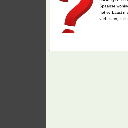
Spaanse woningm
het verbaast m
verhuizen, zulk