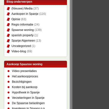
Blog-onderwerpen
(Nieuwe) Media
(37)
Aankopen in Spanje
(116)
Opinie
(63)
Regio informatie
(24)
Spaanse woning
(139)
spanish property
(1)
Spanje Algemeen
(13)
Uncategorized
(1)
Video-blog
(69)
Aankoop Spaanse woning
Video presentaties
Het aankoopproces
Bezichtigingen
Kosten bij aankoop
Hypotheek in Spanje
Verzekeringen in Spanje
De Spaanse belastingen
Investeren in Spaans o.g.