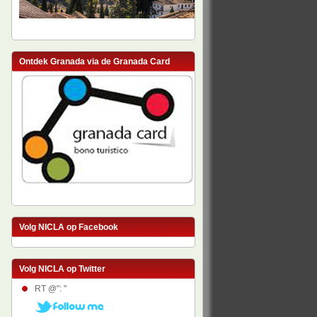
Ontdek Granada via de Granada Card
Volg NICLA op Facebook
Volg NICLA op Twitter
RT @": "