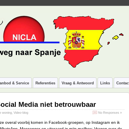
anbod & Service
Referenties
Vraag & Antwoord
Links
Contac
ocial Media niet betrouwbaar
e woning
,
Video-blog
No Responses »
u ze overal voorbij komen in Facebook-groepen, op Instagram en ik
WhatsApp, Messenger en uiteraard in mijn mailbox: Vragen over de