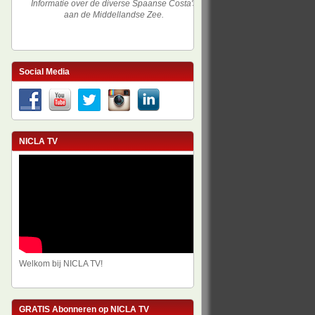
Informatie over de diverse Spaanse Costa's
aan de Middellandse Zee.
Social Media
NICLA TV
Welkom bij NICLA TV!
GRATIS Abonneren op NICLA TV