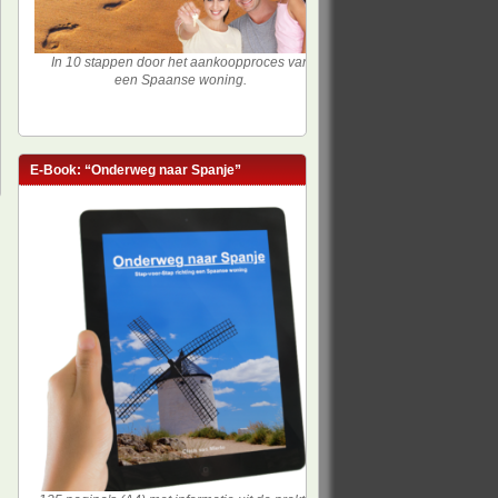
In 10 stappen door het aankoopproces van
een Spaanse woning.
E-Book: “Onderweg naar Spanje”