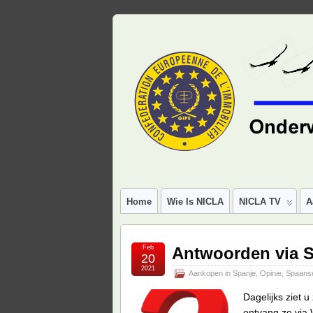
Home
Wie Is NICLA
NICLA TV
A
Feb
Antwoorden via S
20
2021
Aankopen in Spanje
,
Opinie
,
Spaans
Dagelijks ziet 
ontvang ze via 