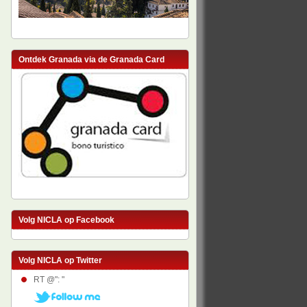
Ontdek Granada via de Granada Card
Volg NICLA op Facebook
Volg NICLA op Twitter
RT @": "