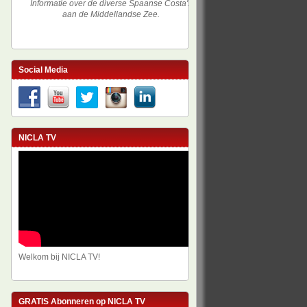
Informatie over de diverse Spaanse Costa's
aan de Middellandse Zee.
Social Media
NICLA TV
Welkom bij NICLA TV!
GRATIS Abonneren op NICLA TV