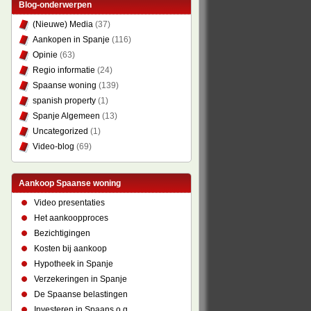
Blog-onderwerpen
(Nieuwe) Media
(37)
Aankopen in Spanje
(116)
Opinie
(63)
Regio informatie
(24)
Spaanse woning
(139)
spanish property
(1)
Spanje Algemeen
(13)
Uncategorized
(1)
Video-blog
(69)
Aankoop Spaanse woning
Video presentaties
Het aankoopproces
Bezichtigingen
Kosten bij aankoop
Hypotheek in Spanje
Verzekeringen in Spanje
De Spaanse belastingen
Investeren in Spaans o.g.