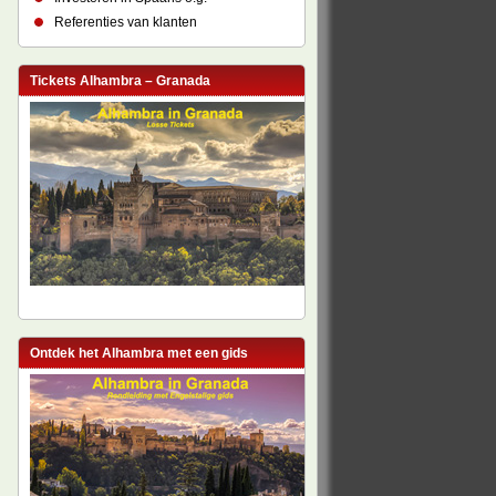
Referenties van klanten
Tickets Alhambra – Granada
Ontdek het Alhambra met een gids