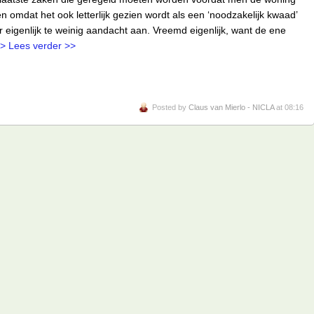
n omdat het ook letterlijk gezien wordt als een ‘noodzakelijk kwaad’
 eigenlijk te weinig aandacht aan. Vreemd eigenlijk, want de ene
> Lees verder >>
Posted by
Claus van Mierlo - NICLA
at 08:16