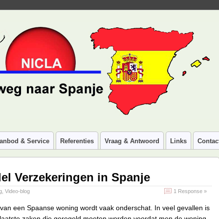
anbod & Service
Referenties
Vraag & Antwoord
Links
Contac
el Verzekeringen in Spanje
g
,
Video-blog
1 Response »
van een Spaanse woning wordt vaak onderschat. In veel gevallen is
 laatste zaken die geregeld moeten worden voordat men de woning