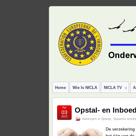
Home
Wie Is NICLA
NICLA TV
A
Apr
Opstal- en Inboed
03
2015
Aankopen in Spanje
,
Spaanse wonin
De verzekering 
het één van de