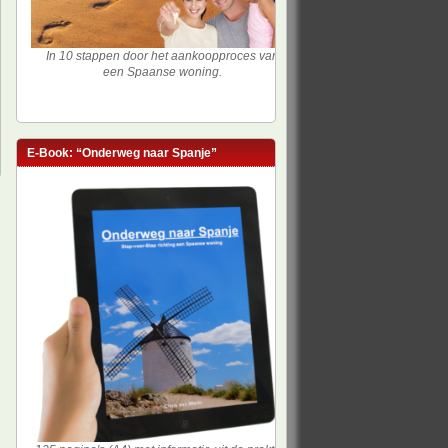
In 10 stappen door het aankoopproces van
een Spaanse woning.
E-Book: “Onderweg naar Spanje”