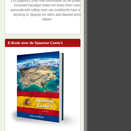
135 pagina's (A4) met informatie uit de praktijk,
inclusief handige index en extra links voor
aanvullende uitleg over uw zoektocht naar een
woning in Spanje en alles wat daarbij komt
kijken.
E-Book over de Spaanse Costa’s