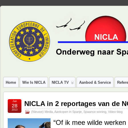
Home
Wie Is NICLA
NICLA TV
Aanbod & Service
Refere
Jan
NICLA in 2 reportages van de 
28
2013
(Nieuwe) Media
,
Aankopen in Spanje
,
Spaanse woning
,
Video-blog
“Of ik mee wilde werken