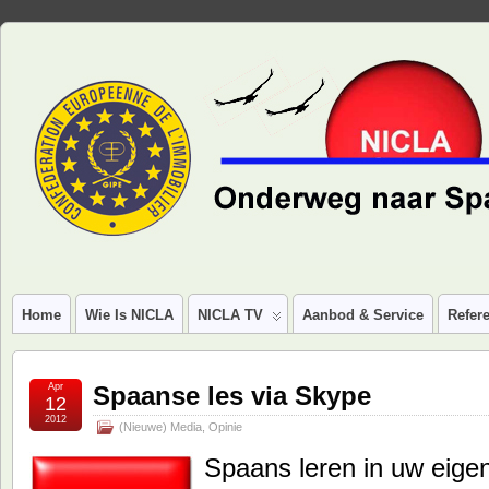
Home
Wie Is NICLA
NICLA TV
Aanbod & Service
Refere
Apr
Spaanse les via Skype
12
2012
(Nieuwe) Media
,
Opinie
Spaans leren in uw eigen