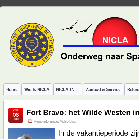
Home
Wie Is NICLA
NICLA TV
Aanbod & Service
Refere
Aug
Fort Bravo: het Wilde Westen i
08
2013
Regio informatie
,
Video-blog
In de vakantieperiode zi