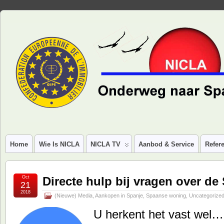
Home
Wie Is NICLA
NICLA TV
Aanbod & Service
Refere
Oct
Directe hulp bij vragen over d
21
2018
(Nieuwe) Media
,
Aankopen in Spanje
,
Spaanse woning
,
Uncategorize
U herkent het vast wel… 