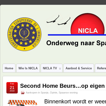
Home
Wie Is NICLA
NICLA TV
Aanbod & Service
Refere
Feb
Second Home Beurs…op eigen r
21
2018
Aankopen in Spanje
,
Opinie
,
Spaanse woning
Binnenkort wordt er wee