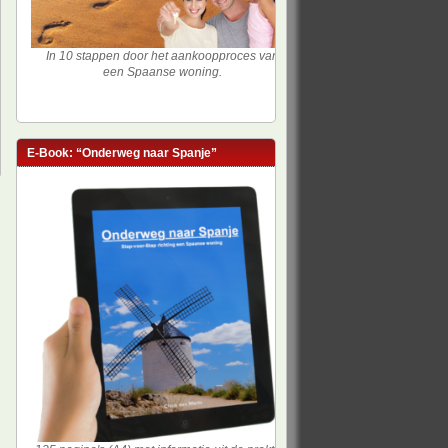
In 10 stappen door het aankoopproces van
een Spaanse woning.
E-Book: “Onderweg naar Spanje”