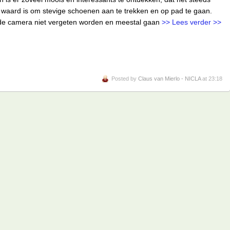
waard is om stevige schoenen aan te trekken en op pad te gaan.
de camera niet vergeten worden en meestal gaan
>> Lees verder >>
Posted by
Claus van Mierlo - NICLA
at 23:18