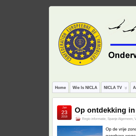
Home
Wie Is NICLA
NICLA TV
A
Jan
Op ontdekking in
23
2016
Regio informatie
,
Spanje Algemeen
,
Op de vrije zo
gangbare wegen 