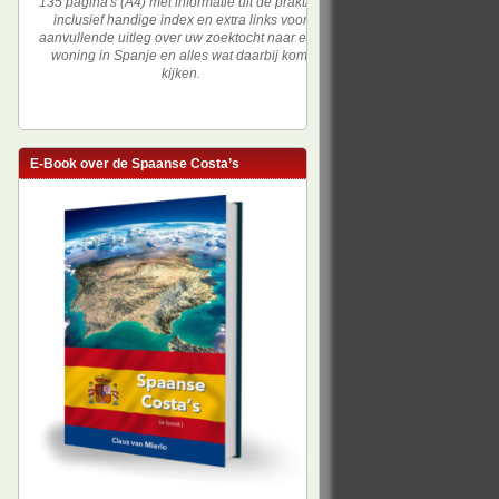
135 pagina's (A4) met informatie uit de praktijk,
inclusief handige index en extra links voor
aanvullende uitleg over uw zoektocht naar een
woning in Spanje en alles wat daarbij komt
kijken.
E-Book over de Spaanse Costa’s