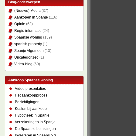
Blog-onderwerpen
(Nieuwe) Media
(37)
Aankopen in Spanje
(116)
Opinie
(63)
Regio informatie
(24)
Spaanse woning
(139)
spanish property
(1)
Spanje Algemeen
(13)
Uncategorized
(1)
Video-blog
(69)
Aankoop Spaanse woning
Video presentaties
Het aankoopproces
Bezichtigingen
Kosten bij aankoop
Hypotheek in Spanje
Verzekeringen in Spanje
De Spaanse belastingen
Investeren in Spaans o.g.