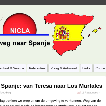
anbod & Service
Referenties
Vraag & Antwoord
Links
Contac
 Spanje: van Teresa naar Los Murtales
Video-blog
11 Responses »
ndag trekken we erop uit om de omgeving te verkennen. Weg van de
is er zoveel moois en interessants te ontdekken, dat het steeds