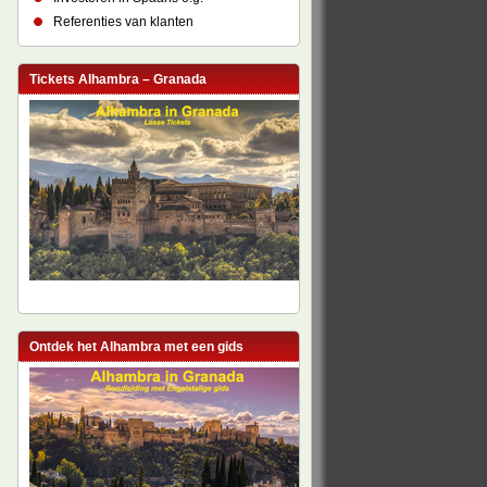
Referenties van klanten
Tickets Alhambra – Granada
Ontdek het Alhambra met een gids