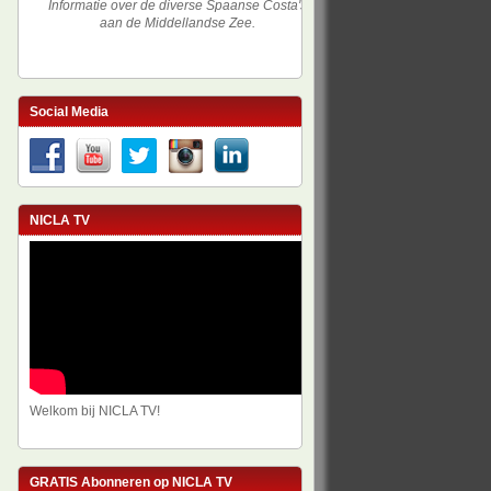
Informatie over de diverse Spaanse Costa's
aan de Middellandse Zee.
Social Media
NICLA TV
Welkom bij NICLA TV!
GRATIS Abonneren op NICLA TV