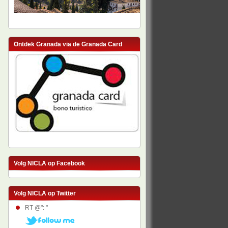
Ontdek Granada via de Granada Card
Volg NICLA op Facebook
Volg NICLA op Twitter
RT @": "