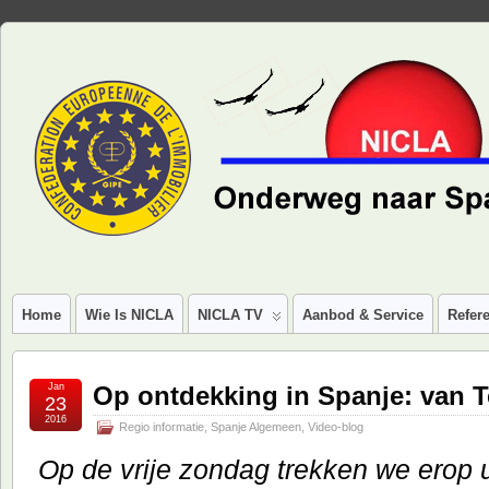
Home
Wie Is NICLA
NICLA TV
Aanbod & Service
Refere
Jan
Op ontdekking in Spanje: van T
23
2016
Regio informatie
,
Spanje Algemeen
,
Video-blog
Op de vrije zondag trekken we erop 