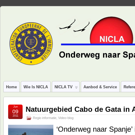
Home
Wie Is NICLA
NICLA TV
Aanbod & Service
Refere
Jun
Natuurgebied Cabo de Gata in 
09
2011
Regio informatie
,
Video-blog
‘Onderweg naar Spanje’ i