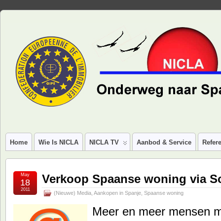
Home
Wie Is NICLA
NICLA TV
Aanbod & Service
Refere
May
Verkoop Spaanse woning via So
18
2011
(Nieuwe) Media
,
Aankopen in Spanje
,
Spaanse woning
Meer en meer mensen ma