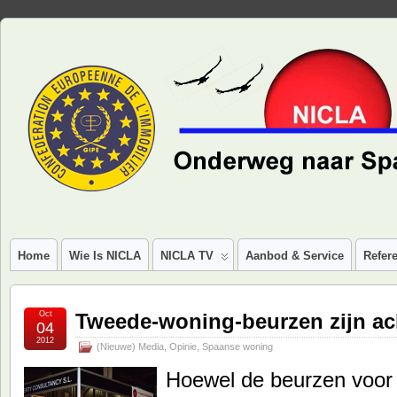
Home
Wie Is NICLA
NICLA TV
Aanbod & Service
Refere
Oct
Tweede-woning-beurzen zijn ac
04
2012
(Nieuwe) Media
,
Opinie
,
Spaanse woning
Hoewel de beurzen voo