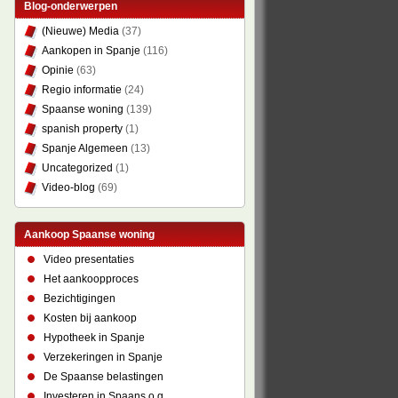
Blog-onderwerpen
(Nieuwe) Media
(37)
Aankopen in Spanje
(116)
Opinie
(63)
Regio informatie
(24)
Spaanse woning
(139)
spanish property
(1)
Spanje Algemeen
(13)
Uncategorized
(1)
Video-blog
(69)
Aankoop Spaanse woning
Video presentaties
Het aankoopproces
Bezichtigingen
Kosten bij aankoop
Hypotheek in Spanje
Verzekeringen in Spanje
De Spaanse belastingen
Investeren in Spaans o.g.