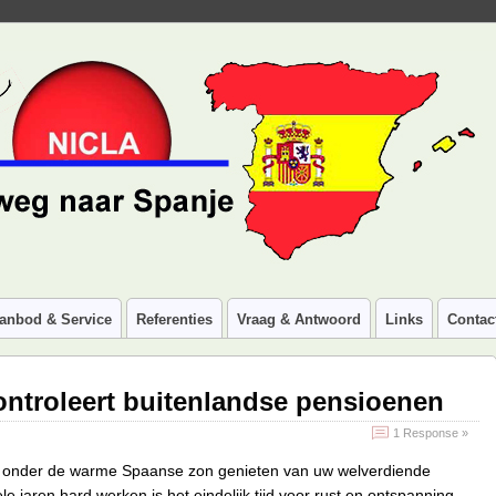
anbod & Service
Referenties
Vraag & Antwoord
Links
Contac
ontroleert buitenlandse pensioenen
1 Response »
ed onder de warme Spaanse zon genieten van uw welverdiende
e jaren hard werken is het eindelijk tijd voor rust en ontspanning.