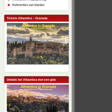
Referenties van klanten
Tickets Alhambra – Granada
Ontdek het Alhambra met een gids