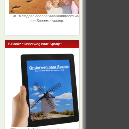
In 10 stappen door het aankoopproces van
een Spaanse woning.
E-Book: “Onderweg naar Spanje”