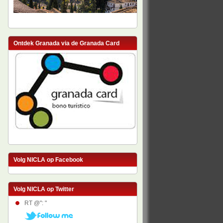
Ontdek Granada via de Granada Card
Volg NICLA op Facebook
Volg NICLA op Twitter
RT @": "