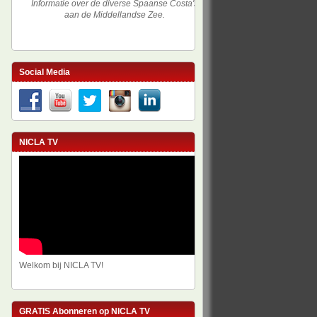
Informatie over de diverse Spaanse Costa's
aan de Middellandse Zee.
Social Media
NICLA TV
Welkom bij NICLA TV!
GRATIS Abonneren op NICLA TV