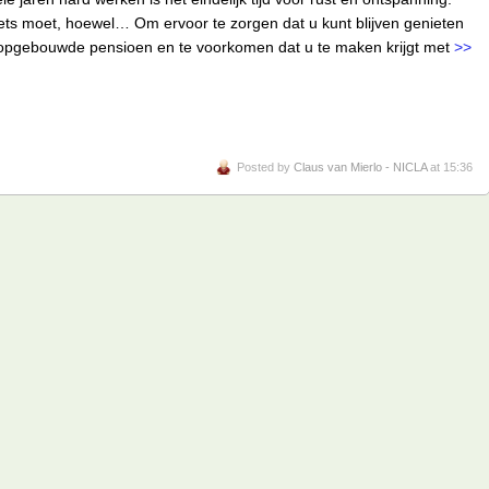
ets moet, hoewel… Om ervoor te zorgen dat u kunt blijven genieten
 opgebouwde pensioen en te voorkomen dat u te maken krijgt met
>>
Posted by
Claus van Mierlo - NICLA
at 15:36