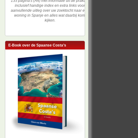
135 pagina's (A4) met informatie uit de praktijk,
inclusief handige index en extra links voor
aanvullende uitleg over uw zoektocht naar een
woning in Spanje en alles wat daarbij komt
kijken.
E-Book over de Spaanse Costa’s