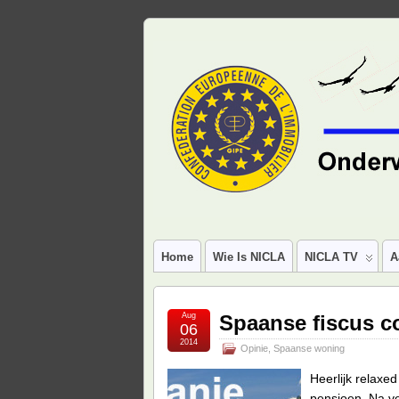
Home
Wie Is NICLA
NICLA TV
A
Aug
Spaanse fiscus c
06
2014
Opinie
,
Spaanse woning
Heerlijk relax
pensioen. Na vel