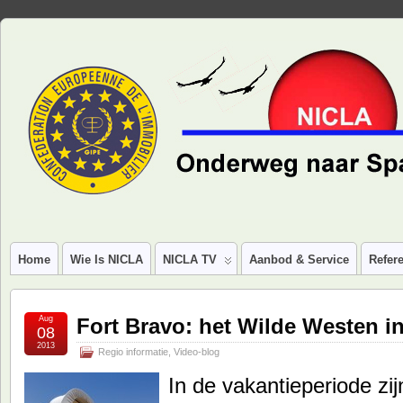
Home
Wie Is NICLA
NICLA TV
Aanbod & Service
Refere
Aug
Fort Bravo: het Wilde Westen i
08
2013
Regio informatie
,
Video-blog
In de vakantieperiode zi