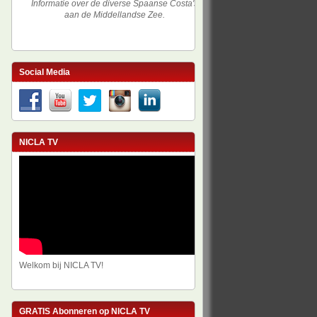
Informatie over de diverse Spaanse Costa's
aan de Middellandse Zee.
Social Media
NICLA TV
Welkom bij NICLA TV!
GRATIS Abonneren op NICLA TV