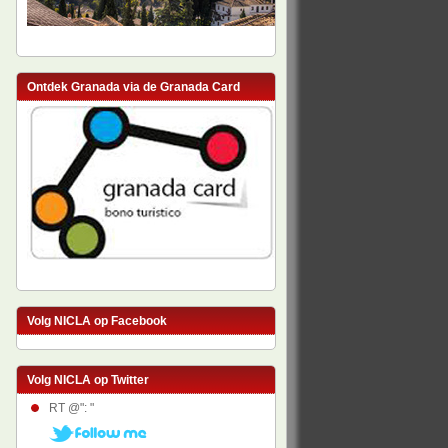
Ontdek Granada via de Granada Card
Volg NICLA op Facebook
Volg NICLA op Twitter
RT @": "