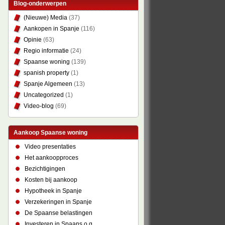
Blog-onderwerpen
(Nieuwe) Media
(37)
Aankopen in Spanje
(116)
Opinie
(63)
Regio informatie
(24)
Spaanse woning
(139)
spanish property
(1)
Spanje Algemeen
(13)
Uncategorized
(1)
Video-blog
(69)
Aankoop Spaanse woning
Video presentaties
Het aankoopproces
Bezichtigingen
Kosten bij aankoop
Hypotheek in Spanje
Verzekeringen in Spanje
De Spaanse belastingen
Investeren in Spaans o.g.