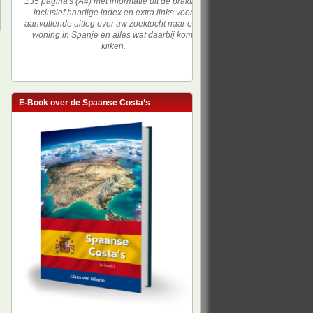
135 pagina's (A4) met informatie uit de praktijk,
inclusief handige index en extra links voor
aanvullende uitleg over uw zoektocht naar een
woning in Spanje en alles wat daarbij komt
kijken.
E-Book over de Spaanse Costa’s