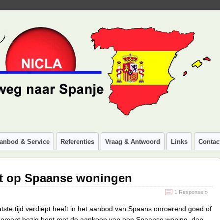
anbod & Service
Referenties
Vraag & Antwoord
Links
Contac
aat op Spaanse woningen
1 Response »
aatste tijd verdiept heeft in het aanbod van Spaans onroerend goed of
t moment bezig bent met de aankoop van een Spaanse woning, dan