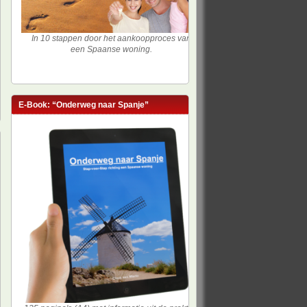
In 10 stappen door het aankoopproces van
een Spaanse woning.
E-Book: “Onderweg naar Spanje”