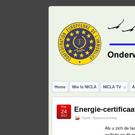
Home
Wie Is NICLA
NICLA TV
A
May
Energie-certific
24
2013
Opinie
,
Spaanse woning
Als u zich de l
wellicht op di