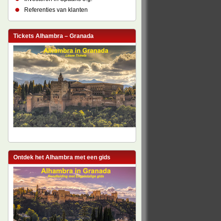
Referenties van klanten
Tickets Alhambra – Granada
Ontdek het Alhambra met een gids