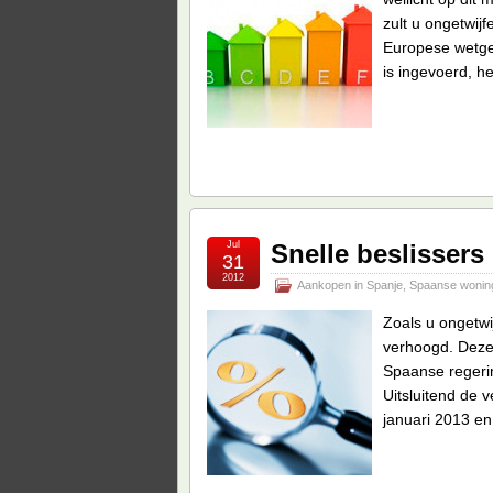
zult u ongetwij
Europese wetge
is ingevoerd, h
Jul
Snelle beslisser
31
2012
Aankopen in Spanje
,
Spaanse wonin
Zoals u ongetwi
verhoogd. Deze
Spaanse regerin
Uitsluitend de 
januari 2013 e