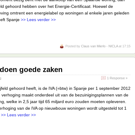
feld gehoord hebben over het Energie-Certificaat. Hoewel de
ving omtrent een energielabel op woningen al enkele jaren geleden
eeft Spanje
>> Lees verder >>
Posted by
Claus van Mierlo - NICLA
at 17:15
s doen goede zaken
g
1 Response »
jfeld gehoord heeft, is de IVA (=btw) in Spanje per 1 september 2012
 verhoging maakt onderdeel uit van de bezuinigingsplannen van de
g, welke in 2,5 jaar tijd 65 miljard euro zouden moeten opleveren.
verhoging van de IVA op nieuwbouw woningen wordt uitgesteld tot 1
n
>> Lees verder >>