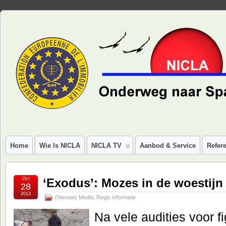
Home
Wie Is NICLA
NICLA TV
Aanbod & Service
Refere
Oct
‘Exodus’: Mozes in de woestijn
28
2013
(Nieuwe) Media
,
Regio informatie
Na vele audities voor f