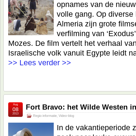
opnames van de nieuwe 
volle gang. Op diverse 
Almeria zijn grote fil
verfilming van ‘Exodus’
Mozes. De film vertelt het verhaal va
Israelische volk vanuit Egypte leidt 
>> Lees verder >>
Aug
Fort Bravo: het Wilde Westen i
08
2013
Regio informatie
,
Video-blog
In de vakantieperiode 