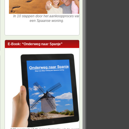
In 10 stappen door het aankoopproces van
een Spaanse woning.
E-Book: “Onderweg naar Spanje”