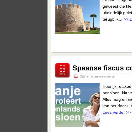
geweest die kl
uiteindelijk ge
terugblik…
>> L
Aug
Spaanse fiscus c
06
2014
Opinie
,
Spaanse woning
Heerlijk relax
pensioen. Na vel
Alles mag en ni
van het door u
Lees verder >>