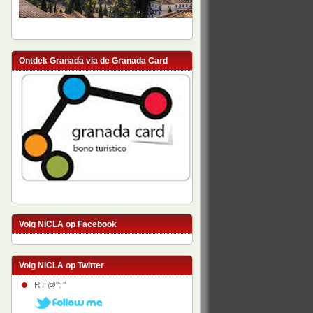
Ontdek Granada via de Granada Card
Volg NICLA op Facebook
Volg NICLA op Twitter
RT @": "