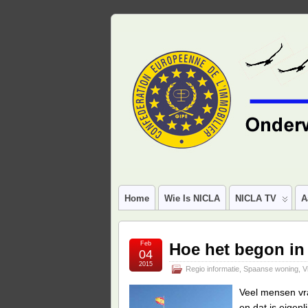
Home
Wie Is NICLA
NICLA TV
A
Feb
Hoe het begon in 
04
2015
Regio informatie
,
Spaanse woning
,
V
Veel mensen vra
en dat is eigenl