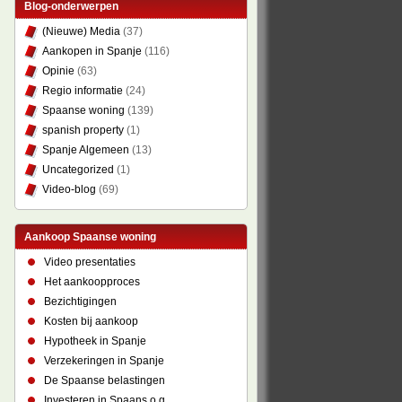
Blog-onderwerpen
(Nieuwe) Media
(37)
Aankopen in Spanje
(116)
Opinie
(63)
Regio informatie
(24)
Spaanse woning
(139)
spanish property
(1)
Spanje Algemeen
(13)
Uncategorized
(1)
Video-blog
(69)
Aankoop Spaanse woning
Video presentaties
Het aankoopproces
Bezichtigingen
Kosten bij aankoop
Hypotheek in Spanje
Verzekeringen in Spanje
De Spaanse belastingen
Investeren in Spaans o.g.