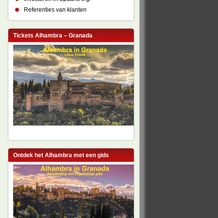
Referenties van klanten
Tickets Alhambra – Granada
Ontdek het Alhambra met een gids