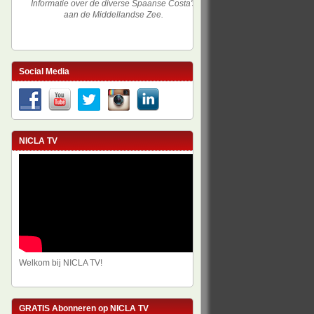
Informatie over de diverse Spaanse Costa's
aan de Middellandse Zee.
Social Media
NICLA TV
Welkom bij NICLA TV!
GRATIS Abonneren op NICLA TV