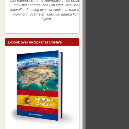
135 pagina's (A4) met informatie uit de praktijk,
inclusief handige index en extra links voor
aanvullende uitleg over uw zoektocht naar een
woning in Spanje en alles wat daarbij komt
kijken.
E-Book over de Spaanse Costa’s