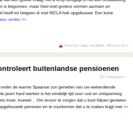
ein is begonnen, maar heel snel grotere vormen aannam en
leid heeft tot hetgeen ik met NICLA heb opgebouwd. Een korte
ees verder >>
Posted by
Claus van Mierlo - NICLA
at 18:17
ontroleert buitenlandse pensioenen
1 Response »
ed onder de warme Spaanse zon genieten van uw welverdiende
e jaren hard werken is het eindelijk tijd voor rust en ontspanning.
ets moet, hoewel… Om ervoor te zorgen dat u kunt blijven genieten
 opgebouwde pensioen en te voorkomen dat u te maken krijgt met
>>