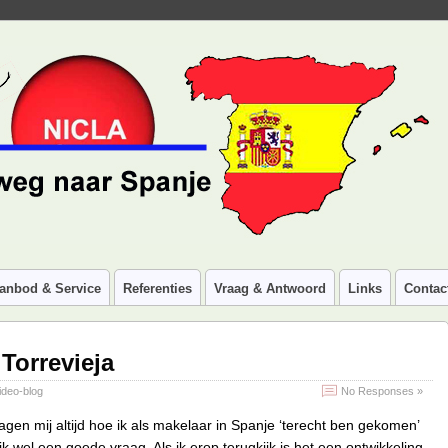
anbod & Service
Referenties
Vraag & Antwoord
Links
Contac
Torrevieja
ideo-blog
No Responses »
gen mij altijd hoe ik als makelaar in Spanje ‘terecht ben gekomen’
ijk wel een goede vraag. Als ik erop terugkijk is het een ontwikkeling