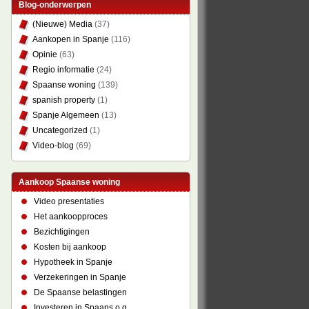
Blog-onderwerpen
(Nieuwe) Media
(37)
Aankopen in Spanje
(116)
Opinie
(63)
Regio informatie
(24)
Spaanse woning
(139)
spanish property
(1)
Spanje Algemeen
(13)
Uncategorized
(1)
Video-blog
(69)
Aankoop Spaanse woning
Video presentaties
Het aankoopproces
Bezichtigingen
Kosten bij aankoop
Hypotheek in Spanje
Verzekeringen in Spanje
De Spaanse belastingen
Investeren in Spaans o.g.