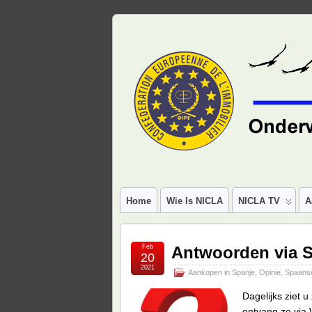
Home
Wie Is NICLA
NICLA TV
A
Feb
Antwoorden via S
20
2021
Aankopen in Spanje
,
Opinie
,
Spaans
Dagelijks ziet 
ontvang ze via 