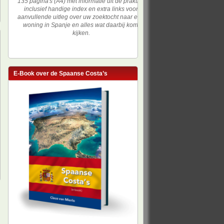
135 pagina's (A4) met informatie uit de praktijk,
inclusief handige index en extra links voor
aanvullende uitleg over uw zoektocht naar een
woning in Spanje en alles wat daarbij komt
kijken.
E-Book over de Spaanse Costa’s