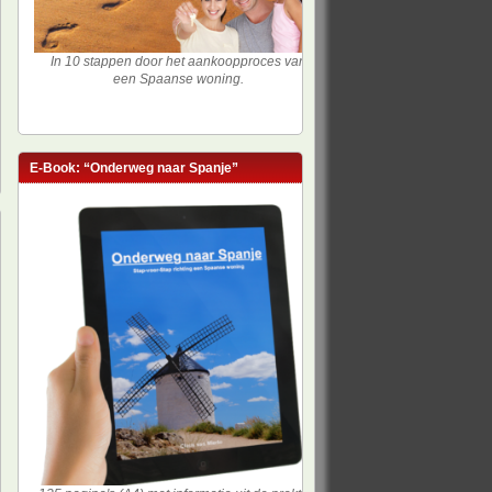
In 10 stappen door het aankoopproces van
een Spaanse woning.
E-Book: “Onderweg naar Spanje”