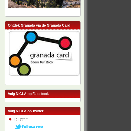
Ontdek Granada via de Granada Card
Volg NICLA op Facebook
Volg NICLA op Twitter
RT @": "