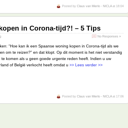
Posted by
Claus van Mierlo - NICLA
at 18:04
open in Corona-tijd?! – 5 Tips
g
No Responses »
nken: “Hoe kan ik een Spaanse woning kopen in Corona-tijd als we
n om te reizen?” en dat klopt. Op dit moment is het niet verstandig
 te komen als u geen goede urgente reden heeft. Indien u uw
land of België verkocht heeft omdat u
>> Lees verder >>
Posted by
Claus van Mierlo - NICLA
at 17:06