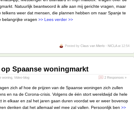
arkt. Natuurlijk beantwoord ik alle aan mij gerichte vragen, maar
e telkens weer dat mensen, die plannen hebben om naar Spanje te
e belangrijke vragen
>> Lees verder >>
Posted by
Claus van Mierlo - NICLA
at 12:54
g op Spaanse woningmarkt
e woning
,
Video-blog
2 Responses »
gen zich af hoe de prijzen van de Spaanse woningen zich zullen
dens en na de Corona-crisis. Volgens de één stort wereldwijd de hele
 in elkaar en zal het jaren gaan duren voordat we er weer bovenop
n denken dat het allemaal wel mee zal vallen. Persoonlijk ben
>>