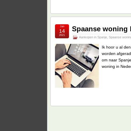
Jan
Spaanse woning k
14
2021
Aankopen in Spanje
,
Spaanse wonin
Ik hoor u al de
worden afgerade
om naar Spanje
woning in Neder