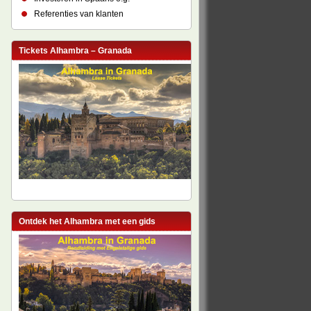
Referenties van klanten
Tickets Alhambra – Granada
Ontdek het Alhambra met een gids