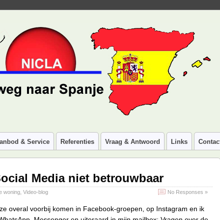
anbod & Service
Referenties
Vraag & Antwoord
Links
Contac
ocial Media niet betrouwbaar
e woning
,
Video-blog
No Responses »
u ze overal voorbij komen in Facebook-groepen, op Instagram en ik
WhatsApp, Messenger en uiteraard in mijn mailbox: Vragen over de