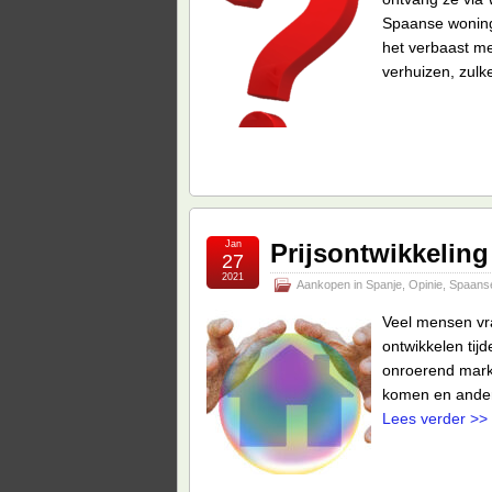
Spaanse woningm
het verbaast m
verhuizen, zulk
Jan
Prijsontwikkelin
27
2021
Aankopen in Spanje
,
Opinie
,
Spaans
Veel mensen vra
ontwikkelen tij
onroerend markt
komen en andere
Lees verder >>