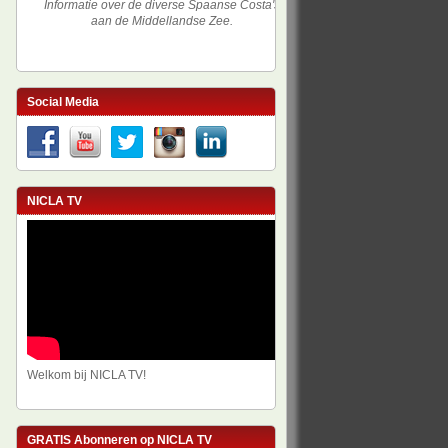
Informatie over de diverse Spaanse Costa's
aan de Middellandse Zee.
Social Media
NICLA TV
Welkom bij NICLA TV!
GRATIS Abonneren op NICLA TV