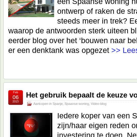
een Spaanse woning nu 
ontwerp of raken de st
steeds meer in trek? E
waarop de antwoorden sterk uiteen bli
eerder blog over het ‘bouwen naar beh
er een denktank was opgezet
>> Lee
Feb
Het gebruik bepaalt de keuze 
06
2015
Aankopen in Spanje
,
Spaanse woning
,
Video-blog
Iedere koper van een 
zijn/haar eigen reden 
investering te doen. Ne