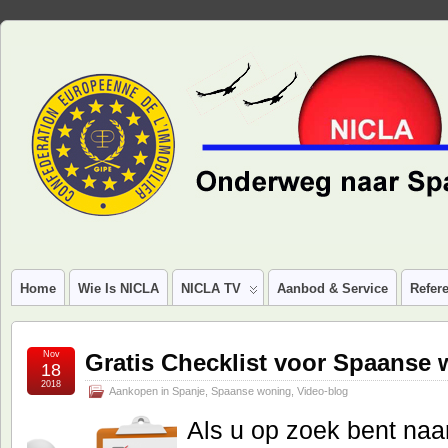
Home
Wie Is NICLA
NICLA TV
Aanbod & Service
Refere
Nov
Gratis Checklist voor Spaanse
18
2018
Aankopen in Spanje
,
Spaanse woning
,
Video-blog
Als u op zoek bent na