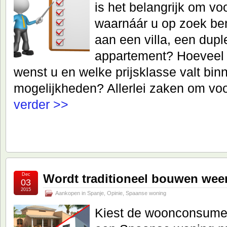
is het belangrijk om vo
waarnáár u op zoek ben
aan een villa, een dup
appartement? Hoeveel
wenst u en welke prijsklasse valt bin
mogelijkheden? Allerlei zaken om vo
verder >>
Dec
Wordt traditioneel bouwen we
03
2015
Aankopen in Spanje
,
Opinie
,
Spaanse woning
Kiest de woonconsumen