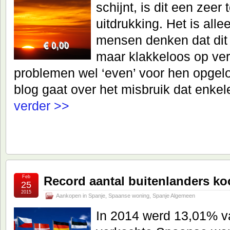
schijnt, is dit een zeer
uitdrukking. Het is al
mensen denken dat dit v
maar klakkeloos op ver
problemen wel ‘even’ voor hen opgelo
blog gaat over het misbruik dat enke
verder >>
Feb
Record aantal buitenlanders ko
25
2015
Aankopen in Spanje
,
Spaanse woning
,
Spanje Algemeen
In 2014 werd 13,01% va