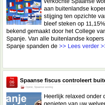
verkochte Spaanse wo
aan buitenlandse kopers
stijging ten opzichte va
bleef steken op 11,15%.
bekend gemaakt door het College van
Spanje. Van alle buitenlandse kopers
Spanje spanden de
>> Lees verder >
Aug
Spaanse fiscus controleert bui
06
2014
Opinie
,
Spaanse woning
Heerlijk relaxed onde
genieten van uw welve