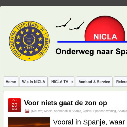
Home
Wie Is NICLA
NICLA TV
Aanbod & Service
Refere
Oct
Voor niets gaat de zon op
20
2016
(Nieuwe) Media
,
Aankopen in Spanje
,
Opinie
,
Spaanse woning
,
Spanj
Vooral in Spanje, waar 