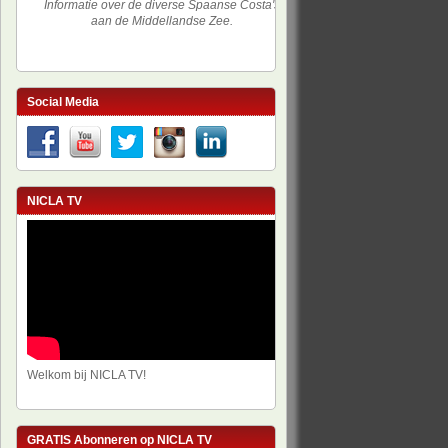
Informatie over de diverse Spaanse Costa's
aan de Middellandse Zee.
Social Media
NICLA TV
Welkom bij NICLA TV!
GRATIS Abonneren op NICLA TV