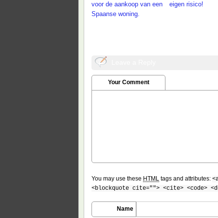
voor de aankoop van een
eigen risico!
Spaanse woning.
Leave a Reply
Your Comment
You may use these
HTML
tags and attributes:
<
<blockquote cite=""> <cite> <code> <d
Name