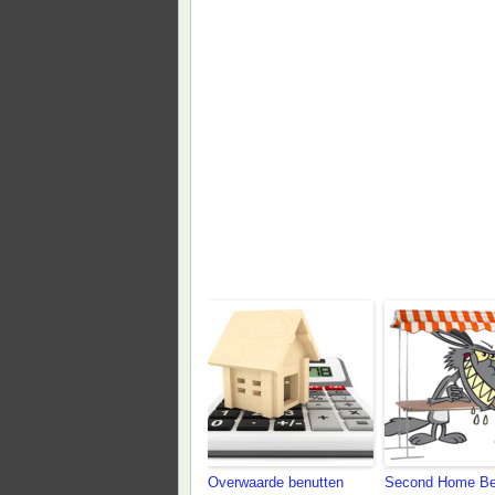
Ook aanbevolen om te le
Overwaarde benutten
Second Home B