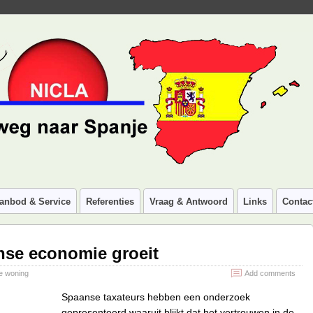
anbod & Service
Referenties
Vraag & Antwoord
Links
Contac
se economie groeit
e woning
Add comments
Spaanse taxateurs hebben een onderzoek
gepresenteerd waaruit blijkt dat het vertrouwen in de