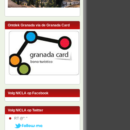
Ontdek Granada via de Granada Card
Volg NICLA op Facebook
Volg NICLA op Twitter
RT @": "