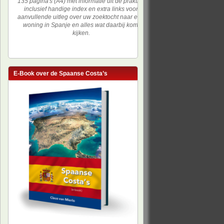
135 pagina's (A4) met informatie uit de praktijk,
inclusief handige index en extra links voor
aanvullende uitleg over uw zoektocht naar een
woning in Spanje en alles wat daarbij komt
kijken.
E-Book over de Spaanse Costa’s