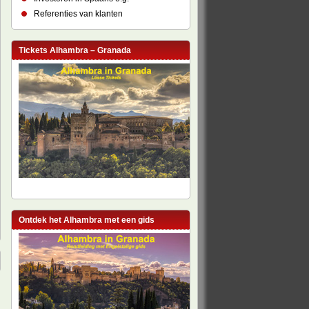
Referenties van klanten
Tickets Alhambra – Granada
Ontdek het Alhambra met een gids