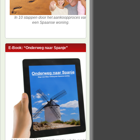
In 10 stappen door het aankoopproces van
een Spaanse woning.
E-Book: “Onderweg naar Spanje”