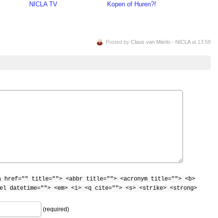
NICLA TV
Kopen of Huren?!
Posted by
Claus van Mierlo - NICLA
at 13:58
a href="" title=""> <abbr title=""> <acronym title=""> <b>
el datetime=""> <em> <i> <q cite=""> <s> <strike> <strong>
(required)