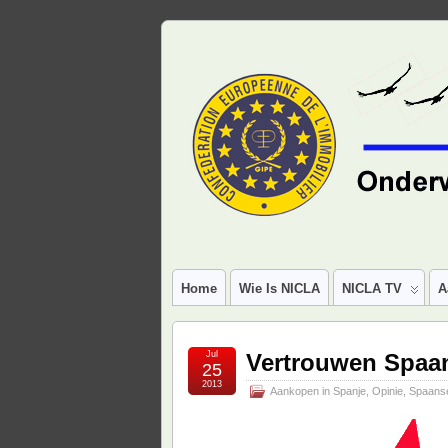
Home
Wie Is NICLA
NICLA TV
A
Jul
Vertrouwen Spaan
25
2013
Aankopen in Spanje
,
Opinie
,
Spaans