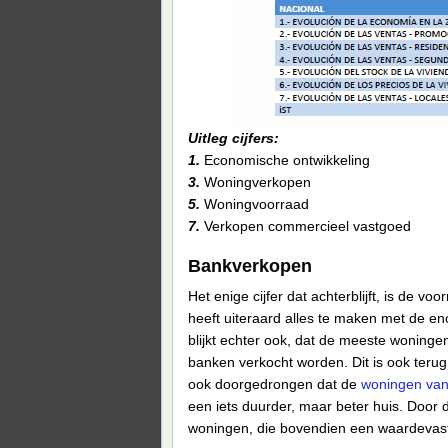
Uitleg cijfers:
1.
Economische ontw
3.
Woningver
5.
Woningvoo
7.
Verkopen commercieel vastgoed
Bankverkopen
Het enige cijfer dat achterblijft, is de v
heeft uiteraard alles te maken met de e
blijkt echter ook, dat de meeste woninge
banken verkocht worden. Dit is ook terug 
ook doorgedrongen dat de
woningen van
een iets duurder, maar beter huis. Door d
woningen, die bovendien een waardevaste 