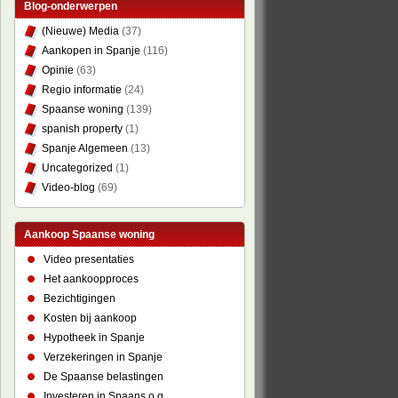
Blog-onderwerpen
(Nieuwe) Media
(37)
Aankopen in Spanje
(116)
Opinie
(63)
Regio informatie
(24)
Spaanse woning
(139)
spanish property
(1)
Spanje Algemeen
(13)
Uncategorized
(1)
Video-blog
(69)
Aankoop Spaanse woning
Video presentaties
Het aankoopproces
Bezichtigingen
Kosten bij aankoop
Hypotheek in Spanje
Verzekeringen in Spanje
De Spaanse belastingen
Investeren in Spaans o.g.