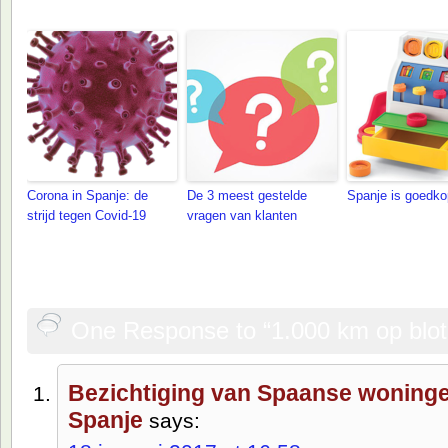
Ook aanbevolen om te lezen:
Corona in Spanje: de
De 3 meest gestelde
Spanje is goedk
strijd tegen Covid-19
vragen van klanten
One Response to “1.000 km op blot
Bezichtiging van Spaanse woning
Spanje
says: