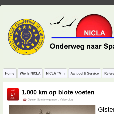
Home
Wie Is NICLA
NICLA TV
Aanbod & Service
Refere
Jan
1.000 km op blote voeten
17
2017
Opinie
,
Spanje Algemeen
,
Video-blog
Giste