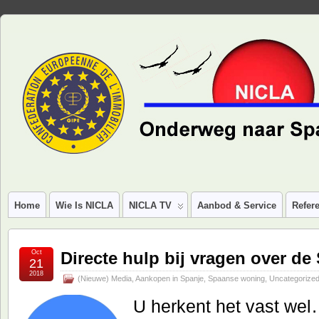
Home
Wie Is NICLA
NICLA TV
Aanbod & Service
Refere
Oct
Directe hulp bij vragen over d
21
2018
(Nieuwe) Media
,
Aankopen in Spanje
,
Spaanse woning
,
Uncategorize
U herkent het vast wel…