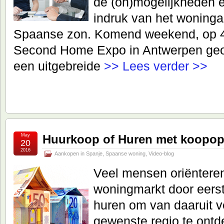
de (on)mogelijkheden e
indruk van het woning
Spaanse zon. Komend weekend, op 4 
Second Home Expo in Antwerpen geor
een uitgebreide
>> Lees verder >>
May
Huurkoop of Huren met koopop
20
2016
Aankopen in Spanje
,
Spaanse woning
,
Video-blog
Veel mensen oriëntere
woningmarkt door eerst 
huren om van daaruit v
gewenste regio te ontd