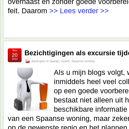
overhaast en zonder goede voorbereid
feit. Daarom
>> Lees verder >>
Nov
Bezichtigingen als excursie tij
20
2014
Aankopen in Spanje
,
Opinie
,
Spaanse woning
Als u mijn blogs volgt, 
inmiddels heel veel co
op een goede voorberei
bestaat niet alleen uit 
beschikbare informatie
van een Spaanse woning, maar zeker 
op de gewenste regio en het plannen