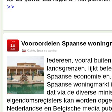
>>
Jan
Vooroordelen Spaanse woning
18
2011
Opinie
,
Spaanse woning
Iedereen, vooral buite
landsgrenzen, lijkt bet
Spaanse economie en,
Spaanse woningmarkt in
dat via de diverse mini
eigendomsregisters kan worden opge
Nederlandse en Belgische media publ