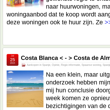
naar huurwoningen, ma
woningaanbod dat te koop wordt aan
deze woningen ook te huur zijn. Ze
>
Jul
Costa Blanca < - > Costa de Alm
25
2015
Aankopen in Spanje
,
Opinie
,
Regio informatie
,
Spaanse woning
,
Spanj
Na een klein, maar uitg
onderzoek hebben mijn
mij hun conclusie door
week komen ze opnieu
bezichtigingen van de 