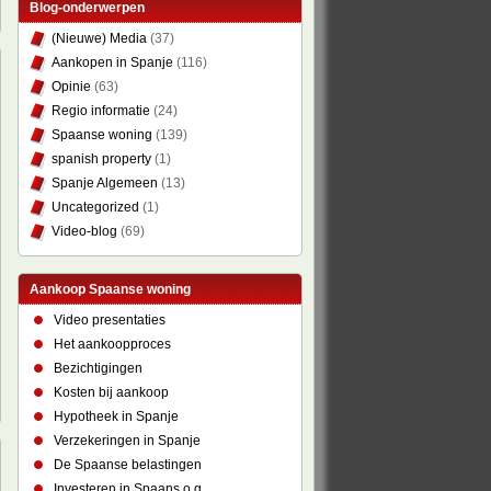
Blog-onderwerpen
(Nieuwe) Media
(37)
Aankopen in Spanje
(116)
Opinie
(63)
Regio informatie
(24)
Spaanse woning
(139)
spanish property
(1)
Spanje Algemeen
(13)
Uncategorized
(1)
Video-blog
(69)
Aankoop Spaanse woning
Video presentaties
Het aankoopproces
Bezichtigingen
Kosten bij aankoop
Hypotheek in Spanje
Verzekeringen in Spanje
De Spaanse belastingen
Investeren in Spaans o.g.