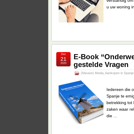
verstandig om
u uw woning in
Dec
E-Book “Onderwe
21
gestelde Vragen
2020
(Nieuwe) Media
,
Aankopen in Spanje
Iedereen die 
Spanje te emi
betrekking tot
zaken waar re
die ...