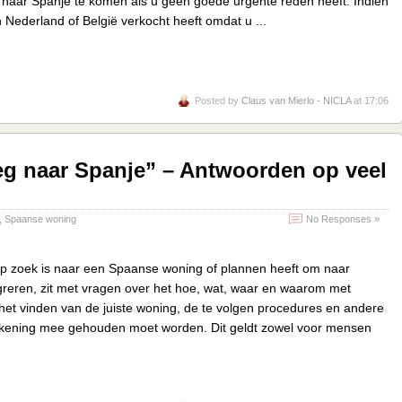
 naar Spanje te komen als u geen goede urgente reden heeft. Indien
 Nederland of België verkocht heeft omdat u ...
Posted by
Claus van Mierlo - NICLA
at 17:06
g naar Spanje” – Antwoorden op veel
,
Spaanse woning
No Responses »
op zoek is naar een Spaanse woning of plannen heeft om naar
greren, zit met vragen over het hoe, wat, waar en waarom met
 het vinden van de juiste woning, de te volgen procedures en andere
kening mee gehouden moet worden. Dit geldt zowel voor mensen