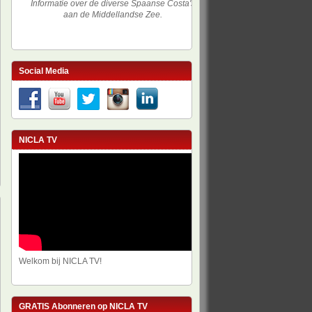
Informatie over de diverse Spaanse Costa's
aan de Middellandse Zee.
Social Media
NICLA TV
Welkom bij NICLA TV!
GRATIS Abonneren op NICLA TV