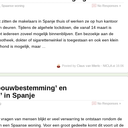
,
Spaanse woning
No Responses »
zitten de makelaars in Spanje thuis of werken ze op hun kantoor
n deuren. Tijdens de algehele lockdown, die vanaf 14 maart is
t iedereen zoveel mogelijk binnenblijven. Een bezoekje aan de
otheek, dokter of sigarettenwinkel is toegestaan en ook een klein
hond is mogelijk, maar ...
Posted by
Claus van Mierlo - NICLA
at 16:06
‘bouwbestemming’ en
 in Spanje
g
No Responses »
n vragen van mensen blijkt er veel verwarring te ontstaan rondom de
 een Spaanse woning. Voor een groot gedeelte komt dit voort uit de