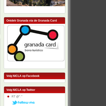
Ontdek Granada via de Granada Card
Volg NICLA op Facebook
Volg NICLA op Twitter
RT @": "