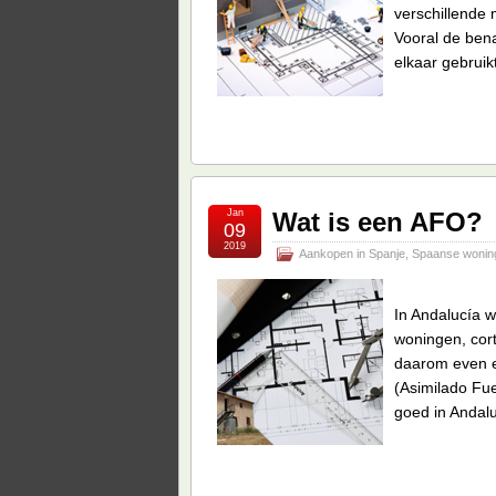
verschillende
Vooral de ben
elkaar gebruikt
Jan
Wat is een AFO?
09
2019
Aankopen in Spanje
,
Spaanse wonin
In Andalucía 
woningen, cor
daarom even e
(Asimilado Fu
goed in Andalu