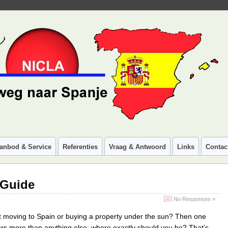
anbod & Service
Referenties
Vraag & Antwoord
Links
Contac
 Guide
No Responses »
t moving to Spain or buying a property under the sun? Then one
rs more than anything else: where exactly should you be? That’s