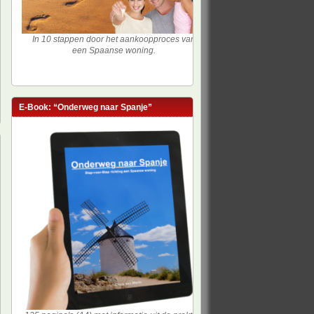
In 10 stappen door het aankoopproces van
een Spaanse woning.
E-Book: “Onderweg naar Spanje”