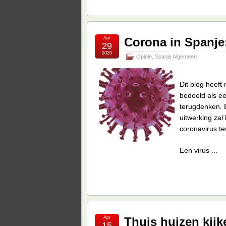
Apr
Corona in Spanje:
29
2020
Opinie
,
Spanje Algemeen
Dit blog heeft
bedoeld als ee
terugdenken. E
uitwerking zal
coronavirus t
Een virus ...
Apr
Thuis huizen kijk
15