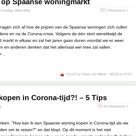
g op Spaanse woningmarkt
e woning
,
Video-blog
2 Responses »
ragen zich af hoe de prijzen van de Spaanse woningen zich zullen
jdens en na de Corona-crisis. Volgens de één stort wereldwijd de
 markt in elkaar en zal het jaren gaan duren voordat we er weer
 en anderen denken dat het allemaal wel mee zal vallen.
 ...
Posted by
Claus van Mierlo - NICLA
at 18:04
open in Corona-tijd?! – 5 Tips
g
No Responses »
enken: "Hoe kan ik een Spaanse woning kopen in Corona-tijd als we
en om te reizen?" en dat klopt. Op dit moment is het niet