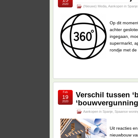
2020
(Nieuwe) Media
,
Aankopen in Spanje
Op dit moment 
achter geslote
ingegaan, moe
supermarkt, ap
rondje met de 
Feb
Verschil tussen 
19
‘bouwvergunning’
2020
Aankopen in Spanje
,
Spaanse wonin
Uit reacties e
nieuwbouw van