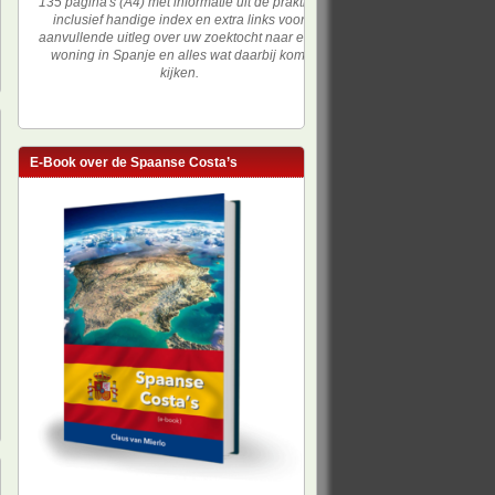
135 pagina's (A4) met informatie uit de praktijk,
inclusief handige index en extra links voor
aanvullende uitleg over uw zoektocht naar een
woning in Spanje en alles wat daarbij komt
kijken.
E-Book over de Spaanse Costa’s