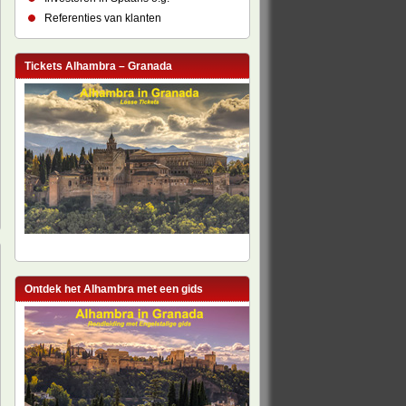
Referenties van klanten
Tickets Alhambra – Granada
Ontdek het Alhambra met een gids