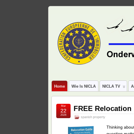
Home
Wie Is NICLA
NICLA TV
A
Mar
FREE Relocation
22
2026
spanish property
Thinking abou
question matte