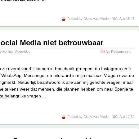
Posted by
Claus van Mierlo - NICLA
at 15:46
ocial Media niet betrouwbaar
e woning
,
Video-blog
No Responses »
 u ze overal voorbij komen in Facebook-groepen, op Instagram en ik
a WhatsApp, Messenger en uiteraard in mijn mailbox: Vragen over de
markt. Natuurlijk beantwoord ik alle aan mij gerichte vragen, maar
me telkens weer dat mensen, die plannen hebben om naar Spanje te
ke belangrijke vragen ...
Posted by
Claus van Mierlo - NICLA
at 12:54