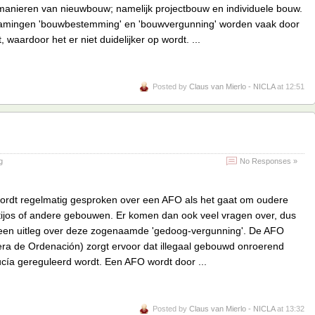
 manieren van nieuwbouw; namelijk projectbouw en individuele bouw.
amingen 'bouwbestemming' en 'bouwvergunning' worden vaak door
, waardoor het er niet duidelijker op wordt. ...
Posted by
Claus van Mierlo - NICLA
at 12:51
g
No Responses »
wordt regelmatig gesproken over een AFO als het gaat om oudere
tijos of andere gebouwen. Er komen dan ook veel vragen over, dus
en uitleg over deze zogenaamde 'gedoog-vergunning'. De AFO
era de Ordenación) zorgt ervoor dat illegaal gebouwd onroerend
cía gereguleerd wordt. Een AFO wordt door ...
Posted by
Claus van Mierlo - NICLA
at 13:32