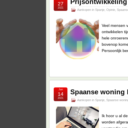
Prijsontwikkelin
27
2021
Aankopen in Spanje
,
Opinie
,
Spaans
Veel mensen v
ontwikkelen ti
hele onroerend
bovenop komen
Persoonlijk ben
Jan
Spaanse woning k
14
2021
Aankopen in Spanje
,
Spaanse wonin
Ik hoor u al d
worden afgerad