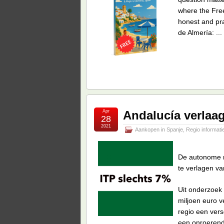
where the Free
honest and pra
de Almería: ...
Apr
Andalucía verlaa
28
2021
Aankopen in Spanje
,
Regio informati
De autonome r
te verlagen v
Uit onderzoek
miljoen euro v
regio een ver
een onroerende