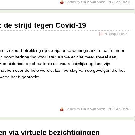
Posted by
Claus van Mierlo - NICLA
at 16:31
 de strijd tegen Covid-19
4 Responses »
 niet zozeer betrekking op de Spaanse woningmarkt, maar is meer
n soort herinnering voor later, als we er niet meer zoveel aan
en historische gebeurtenis die waarschijnlijk nog lang zijn
 hebben over de hele wereld. Een verslag van de gevolgen die het
eweeg heeft gebracht.
Posted by
Claus van Mierlo - NICLA
at 15:48
en via virtuele bezichtigingen