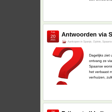
Feb
Antwoorden via S
20
2021
Aankopen in Spanje
,
Opinie
,
Spaans
Dagelijks ziet
ontvang ze vi
Spaanse woning
het verbaast 
verhuizen, zul
Jan