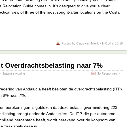
 Relocation Guide comes in. It’s designed to give you a clear,
ctical view of three of the most sought-after locations on the Costa
Posted by
Claus van Mierlo - NICLA
at 15:18
gt Overdrachtsbelasting naar 7%
e
,
Spaanse woning
No Responses »
egering van Andalucía heeft besloten de overdrachtsbelasting (ITP)
an 8% naar 7%.
 en berekeningen is gebleken dat deze belastingvermindering 223
erlichting brengt onder de Andaluciërs. De ITP, die per autonome
schillend percentage heeft, wordt berekend over de koopsom van
 zaak zoals deze in ...