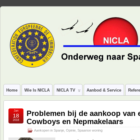
Home
Wie Is NICLA
NICLA TV
Aanbod & Service
Refere
Jan
Problemen bij de aankoop van 
18
Cowboys en Nepmakelaars
2018
Aankopen in Spanje
,
Opinie
,
Spaanse woning