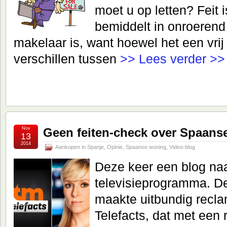
moet u op letten? Feit i
bemiddelt in onroerend 
makelaar is, want hoewel het een vrij 
verschillen tussen
>> Lees verder >>
Nov
Geen feiten-check over Spaanse
13
2014
Aankopen in Spanje
,
Opinie
,
Spaanse woning
,
Video-blog
Deze keer een blog naa
televisieprogramma. 
maakte uitbundig recl
Telefacts, dat met een