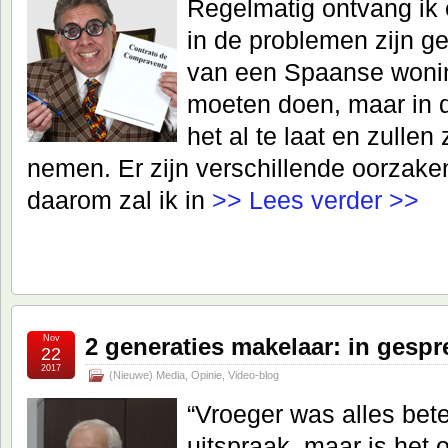
Regelmatig ontvang ik
in de problemen zijn g
van een Spaanse wonin
moeten doen, maar in d
het al te laat en zulle
nemen. Er zijn verschillende oorzak
daarom zal ik in
>> Lees verder >>
Nov
2 generaties makelaar: in gespr
22
2017
(Nieuwe) Media
,
Opinie
,
Video-blog
“Vroeger was alles be
uitspraak, maar is het 