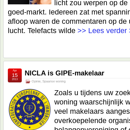
licht zou werpen op d
goed-markt. Iedereen zat met spanni
afloop waren de commentaren op de u
lucht. Telefacts wilde
>> Lees verder
Apr
NICLA is GIPE-makelaar
15
2013
Opinie
,
Spaanse woning
Zoals u tijdens uw zoe
woning waarschijnlijk w
veel makelaars aangesl
overkoepelende organis
belangenvereniging of