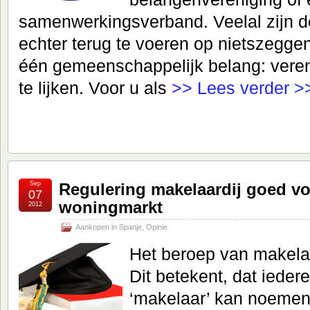
samenwerkingsverband. Veelal zijn d
echter terug te voeren op nietszegge
één gemeenschappelijk belang: veren
te lijken. Voor u als
>> Lees verder >
Sep
Regulering makelaardij goed v
07
woningmarkt
2012
Aankopen in Spanje
,
Opinie
Het beroep van makelaar
Dit betekent, dat iedere
‘makelaar’ kan noemen 